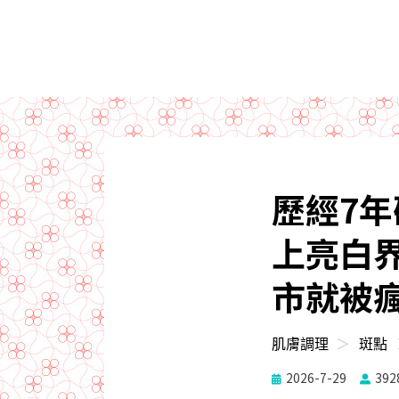
歷經7
上亮白
市就被
肌膚調理
＞
斑點
Posted
Poste
2026-7-29
392
on
on