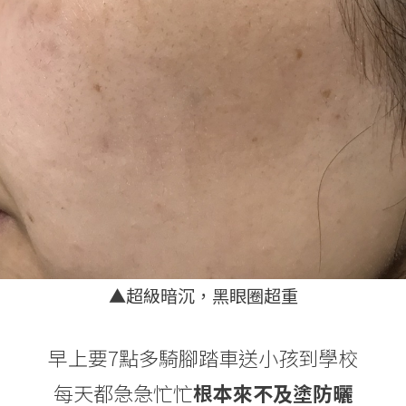
▲超級暗沉，黑眼圈超重
早上要7點多騎腳踏車送小孩到學校
每天都急急忙忙
根本來不及塗防曬