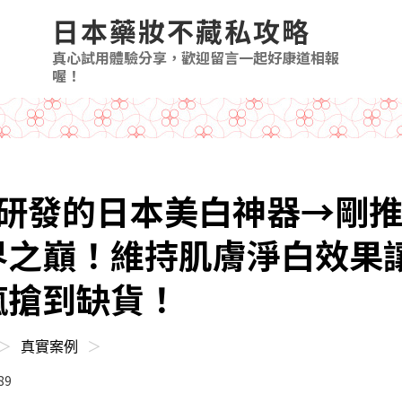
日本藥妝不藏私攻略
真心試用體驗分享，歡迎留言一起好康道相報
喔！
年研發的日本美白神器→剛
界之巔！維持肌膚淨白效果
瘋搶到缺貨！
＞
真實案例
＞
d
89