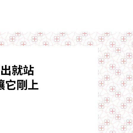
推出就站
讓它剛上